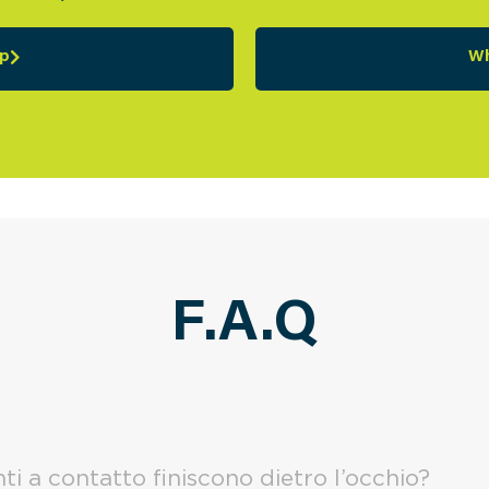
p
W
F.A.Q
nti a contatto finiscono dietro l’occhio?