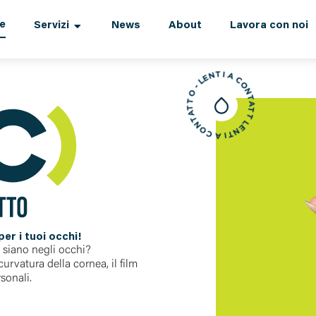
e
Servizi
News
About
Lavora con noi
LENTI A CONTATTO - LENTI A CONTATTO -
er i tuoi occhi!
 siano negli occhi?
urvatura della cornea, il film
rsonali.