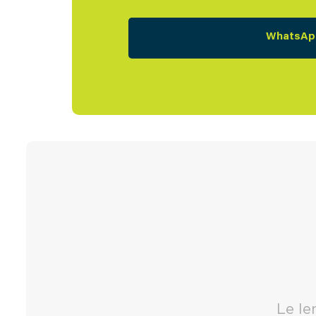
WhatsAp
Le le