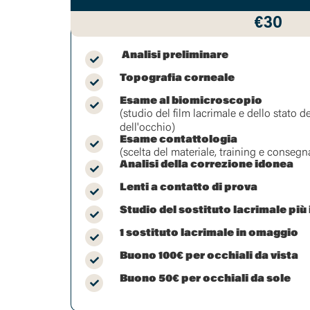
€30
Analisi preliminare
Topografia corneale
Esame al biomicroscopio
(studio del film lacrimale e dello stato 
dell'occhio)
Esame contattologia
(scelta del materiale, training e consegn
Analisi della correzione idonea
Lenti a contatto di prova
Studio del sostituto lacrimale piu
1 sostituto lacrimale in omaggio
Buono 100€ per occhiali da vista
Buono 50€ per occhiali da sole