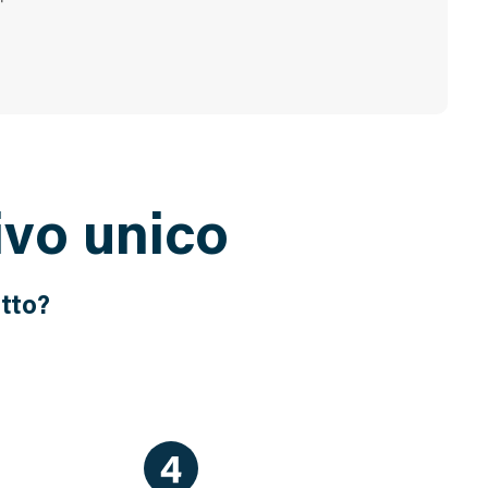
ivo unico
atto?