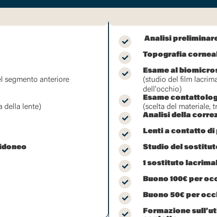
Analisi preliminar
Topografia cornea
Esame al biomicro
del segmento anteriore
(studio del film lacrim
dell'occhio)
Esame contattolog
a della lente)
(scelta del materiale, 
Analisi della corr
Lenti a contatto di
̀ idoneo
Studio del sostitut
1 sostituto lacrim
Buono 100€ per occ
Buono 50€ per occh
Formazione sull’uti