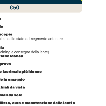
€50
e
le
scopio
ale e dello stato del segmento anteriore
ia
training e consegna della lente)
ezione idonea
 prova
o lacrimale più idoneo
ale in omaggio
hiali da vista
iali da sole
lizzo, cura e manutenzione delle lenti a